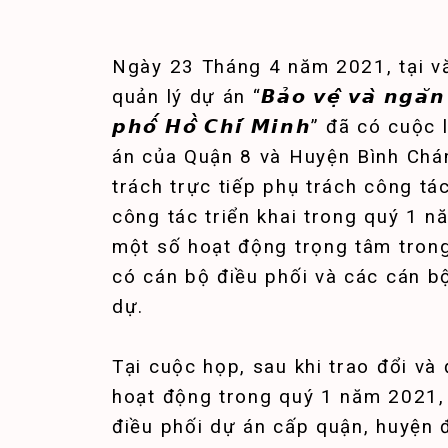
Ngày 23 Tháng 4 năm 2021, tại v
quản lý dự án “𝘽𝙖̉𝙤 𝙫𝙚̣̂ 𝙫𝙖̀ 𝙣𝙜𝙖̆𝙣 𝙣
𝙥𝙝𝙤̂́ 𝙃𝙤̂̀ 𝘾𝙝𝙞́ 𝙈𝙞𝙣𝙝” đã c
án của Quận 8 và Huyện Bình Ch
trách trực tiếp phụ trách công t
công tác triển khai trong quý 1 n
một số hoạt động trọng tâm tron
có cán bộ điều phối và các cán b
dự.
Tại cuộc họp, sau khi trao đổi và 
hoạt động trong quý 1 năm 2021,
điều phối dự án cấp quận, huyện 