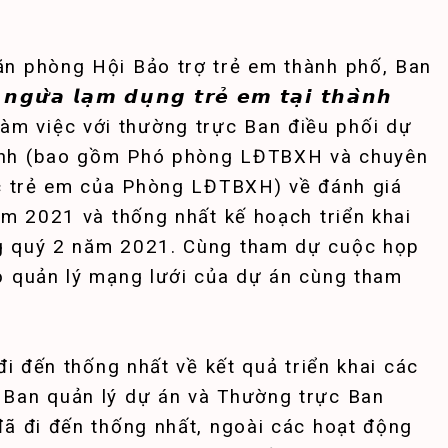
ăn phòng Hội Bảo trợ trẻ em thành phố, Ban
𝙪̛̀𝙖 𝙡𝙖̣𝙢 𝙙𝙪̣𝙣𝙜 𝙩𝙧𝙚̉ 𝙚𝙢 𝙩𝙖̣𝙞 𝙩𝙝𝙖̀𝙣𝙝
ó cuộc làm việc với thường trực Ban điều phối dự
ánh (bao gồm Phó phòng LĐTBXH và chuyên
ác trẻ em của Phòng LĐTBXH) về đánh giá
ăm 2021 và thống nhất kế hoạch triển khai
g quý 2 năm 2021. Cùng tham dự cuộc họp
ộ quản lý mạng lưới của dự án cùng tham
đi đến thống nhất về kết quả triển khai các
 Ban quản lý dự án và Thường trực Ban
đã đi đến thống nhất, ngoài các hoạt động