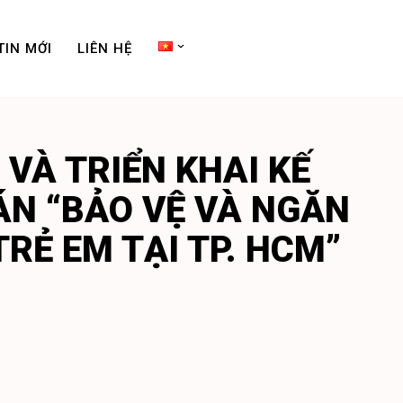
TIN MỚI
LIÊN HỆ
 VÀ TRIỂN KHAI KẾ
ÁN “BẢO VỆ VÀ NGĂN
RẺ EM TẠI TP. HCM”