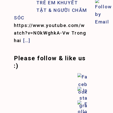
TRẺ EM KHUYẾT
TẬT & NGƯỜI CHĂM
SÓC
https://www.youtube.com/w
atch?v=N0kWghkA-Vw Trong
hai
[…]
Please follow & like us
:)