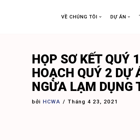
VỀ CHÚNG TÔI
DỰ ÁN
Chuyển
tới
nội
dung
HỌP SƠ KẾT QUÝ 1
HOẠCH QUÝ 2 DỰ 
NGỪA LẠM DỤNG T
bởi
HCWA
Tháng 4 23, 2021